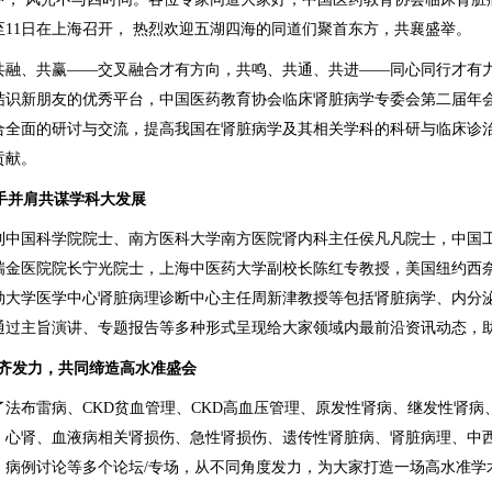
月8至11日在上海召开， 热烈欢迎五湖四海的同道们聚首东方，共襄盛举。
共融、共赢——交叉融合才有方向，共鸣、共通、共进——同心同行才有
结识新朋友的优秀平台，中国医药教育协会临床肾脏病学专委会第二届年
合全面的研讨与交流，提高我国在肾脏病学及其相关学科的科研与临床诊
贡献。
手并肩共谋学科大发展
到中国科学院院士、南方医科大学南方医院肾内科主任侯凡凡院士，中国
瑞金医院院长宁光院士，上海中医药大学副校长陈红专教授，美国纽约西
勒大学医学中心肾脏病理诊断中心主任周新津教授等包括肾脏病学、内分
通过主旨演讲、专题报告等多种形式呈现给大家领域内最前沿资讯动态，
场齐发力，共同缔造高水准盛会
法布雷病、CKD贫血管理、CKD高血压管理、原发性肾病、继发性肾病
、心肾、血液病相关肾损伤、急性肾损伤、遗传性肾脏病、肾脏病理、中
、病例讨论等多个论坛/专场，从不同角度发力，为大家打造一场高水准学