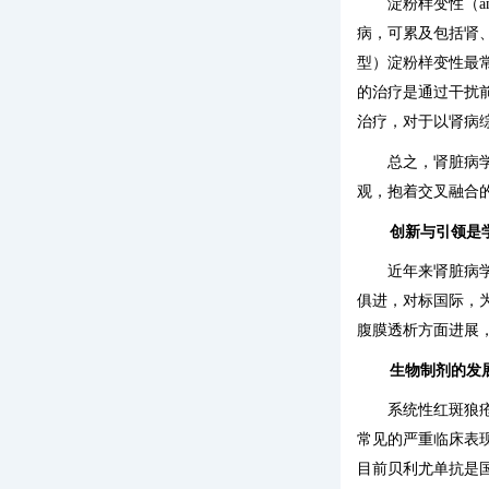
淀粉样变性（a
病，可累及包括肾
型）淀粉样变性最
的治疗是通过干扰
治疗，对于以肾病
总之，肾脏病
观，抱着交叉融合
创新与引领是
近年来肾脏病
俱进，对标国际，
腹膜透析方面进展
生物制剂的发
系统性红斑狼疮
常见的严重临床表现
目前贝利尤单抗是