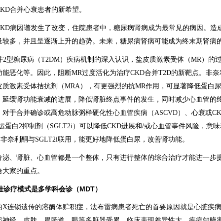
KD合并心衰患者的新希望。
CKD病因谱发生了改变，住院患者中，糖尿病肾病成为最常见的病因。造
量较多，并且呈逐渐上升的趋势。未来，糖尿病肾病可能成为终末期肾病
并2型糖尿病（T2DM）疾病机制的深入认识，盐皮质激素受体（MR）的
恶化等。因此，阻断MR过度活化为治疗CKD合并T2D的新靶点。非奈利酮（F
皮质激素受体拮抗剂（MRA），有更强烈的抗MR作用，可显著降低蛋白
，延缓肾功能衰减的进展，降低肾脏终点事件的发生，同时减少心血管的
对于合并确诊或高危动脉粥样硬化性心血管疾病（ASCVD）、心衰或CK
蛋白2抑制剂（SGLT2i）可以降低CKD进展和/或心血管事件风险，意味着
！非奈利酮与SGLT2i联用，能更好地降低蛋白尿，改善肾功能。
分泌、肾脏、心血管都是一个整体，只有进行整体的综合治疗才能进一步
给大家的重点。
佳诊疗模式是多学科会诊（MDT）
的X连锁遗传的溶酶体贮积症，法布雷病患者死亡的首要原因就是心脏疾
起神经、皮肤、胃肠道、眼等多脏器受累，临床表现差异性大，疾病知晓