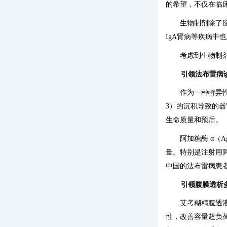
的希望，不仅在临
生物制剂除了
IgA肾病等疾病
考虑到生物制
引领法布雷病
作为一种特异
3）的沉积导致的
生命质量和预后。
阿加糖酶 α（A
量。特别是注射用
中国的法布雷病患
引领腹膜透析
艾考糊精腹透
性，改善容量超负