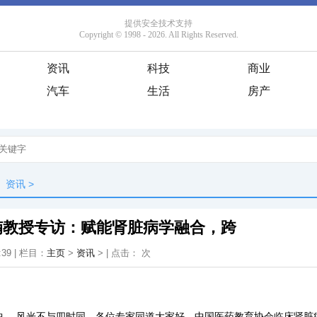
资讯
科技
商业
汽车
生活
房产
资讯
>
楠教授专访：赋能肾脏病学融合，跨
:39 | 栏目：
主页
>
资讯
> | 点击：
次
中， 风光不与四时同。各位专家同道大家好，中国医药教育协会临床肾脏