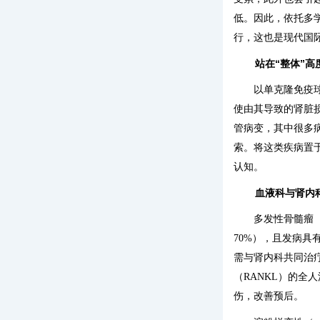
低。因此，依托多
行，这也是现代国
站在“整体”
以单克隆免疫球蛋白病
使由其导致的肾脏
管病变，其中很多
索。将这类疾病置
认知。
血液科与肾内
多发性骨髓瘤
70%），且发病具
需与肾内科共同治疗
（RANKL）的全
伤，改善预后。