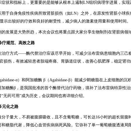
床症状和指标上，更重要的是能够从根本上遏制LN组织病理学进展，实现
应用于自身免疫性疾病所致肾脏损伤（如LN）之外，在原发性肾脏小球疾
中也显示出较好的疗效和良好的耐受性，减少病人的激素使用量和使用时间。
剂的发展是大势所趋，本次会议也将重点跟大家分享生物制剂在肾脏病领
诊疗规范、高效之路
性治疗方式——酶代替治疗应该尽早开始，可减少法布雷病患细胞内三己糖
器官损伤，有效减轻患者肢端疼痛、胃肠道症状，改善心肌肥厚，稳定肾功
galsidase-α）和阿加糖酶 β（Agalsidase-β）能减少鞘糖脂在上皮细
阿加糖酶β，是我国批准的首个酶替代治疗药物，填补了法布雷病特异性治
者“无药可用”成为历史，会议期间也将详细介绍。
多元化之路
液分子量大，不易被腹膜吸收，且不含葡萄糖，可长达16小时的超长留腹
荷和糖脂代谢，降低心血管疾病病死风险。它弥补了单一葡萄糖腹透液局