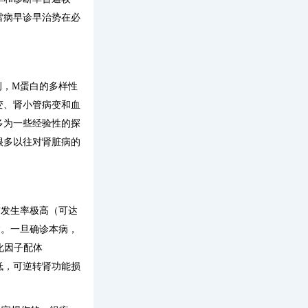
雷病早诊早治势在必
ns）为例，M蛋白的多样性
变、肾小管病变和血
多为一些经验性的探
很多以往对肾脏病的
伤发生率极高（可达
病。一旦确诊本病，
化因子配体
低，可逆转肾功能损