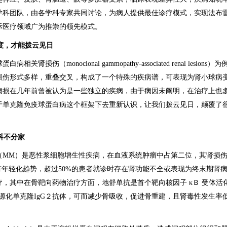
学科团队，由各学科专家共同讨论，为病人提供最佳诊疗模式，实现法布
际医疗领域广为推崇的领先模式。
高度，才能拨云见日
相关肾损伤（monoclonal gammopathy-associated renal lesio
损伤形式多样，重叠交叉，构成了一个特殊的疾病谱，可表现为肾小球病
病损在几年前曾被认为是一些独立的疾病，由于病因未阐明，在治疗上也
于单克隆免疫球蛋白病这个框架下去重新认识，让我们拨云见日，颠覆了
科不分家
（MM）是恶性浆细胞增生性疾病，在血液系统肿瘤中占第二位，其肾损
有年轻化趋势，超过50%的患者就诊时存在肾功能不全或表现为终末期肾
，其中在骨靶向药物治疗方面，地舒单抗是首个靶向核因子 κＢ 受体活
人源化单克隆IgG２抗体，可而减少骨吸收，促进骨重建，且肾毒性发生率