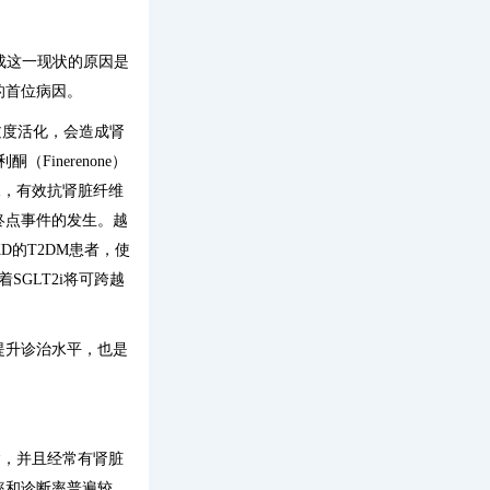
成这一现状的原因是
的首位病因。
过度活化，会造成肾
inerenone）
尿，有效抗肾脏纤维
终点事件的发生。越
D的T2DM患者，使
SGLT2i将可跨越
提升诊治水平，也是
病，并且经常有肾脏
率和诊断率普遍较