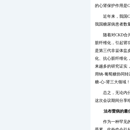
的心肾保护作用是C
近年来，我国
我国糖尿病患者数
随着对CKD合
脏纤维化，引起肾功能
是第三代非甾体盐
化、抗心脏纤维化
来越多的研究证实，
用钠-葡萄糖协同转运
糖-心-肾三大领域
总之，无论内
这次会议期间分享
法布雷病的最
作为一种罕见
受累，此外也会引