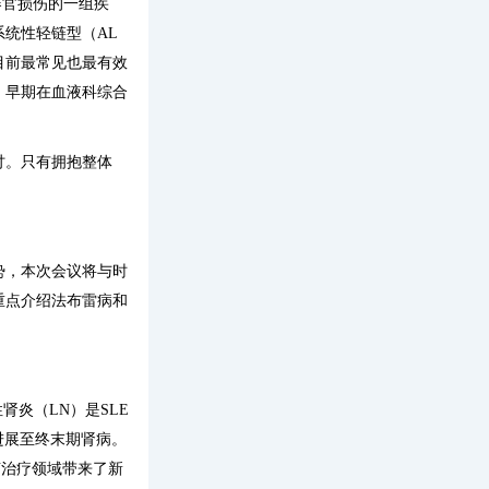
和器官损伤的一组疾
统性轻链型（AL
目前最常见也最有效
，早期在血液科综合
讨。只有拥抱整体
势，本次会议将与时
重点介绍法布雷病和
炎（LN）是SLE
者进展至终末期肾病。
N治疗领域带来了新