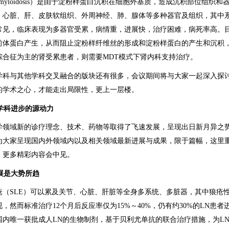
myloidosis）是由于淀粉样蛋白沉积在细胞外基质，造成沉积部位组织
、心脏、肝、皮肤软组织、外周神经、肺、腺体等多种器官及组织，其中系
常见，临床表现为多器官受累，病情重，进展快，治疗困难，病死率高。
前体蛋白产生，从而阻止淀粉样纤维丝的形成和淀粉样蛋白的产生和沉积
综合征为主的肾受累患者，则需要MDT模式下肾内科支持治疗。
学科与其他学科交叉融合的版块还有很多，会议期间将与大家一起深入探
的学术之心，才能走出局限性，更上一层楼。
学科进步的源动力
学领域新的诊疗理念、技术、药物等取得了飞速发展，呈现出日新月异之
为大家呈现国内外领域内以及相关领域最新进展与成果，限于篇幅，这里
，更多精彩内容会中见。
展是大势所趋
（SLE）可以累及关节、心脏、肝脏等全身多系统、多脏器，其中狼疮性肾
，然而标准治疗12个月后反应率仅为15%～40%，仍有约30%的LN患
国内唯一获批成人LN的生物制剂，基于贝利尤单抗的联合治疗措施，为L