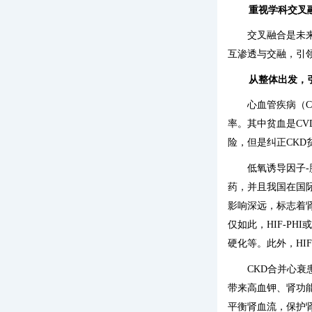
重视学科交叉
交叉融合是未
互渗透与交融，引
从整体出发，
心血管疾病（C
率。其中贫血是CV
险，但是纠正CKD
低氧诱导因子-
药，并且我国在国
影响深远，标志着
仅如此，HIF-P
硬化等。此外，H
CKD合并心衰
带来高血钾、肾功
平衡肾血流，保护