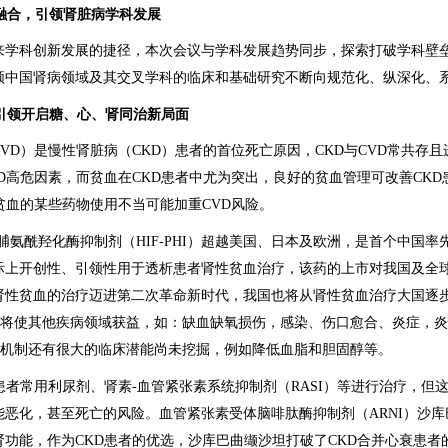
融合，引领肾脏病学科发展
来学科创新发展的捷径，本次会议与学科发展趋势同步，探索打破学科壁
领中国肾病领域及其交叉学科的临床和基础研究不断向规范化、纵深化、
引领开启糖、心、肾同治新局面
VD）是慢性肾脏病（CKD）患者的首位死亡原因，CKD与CVD常共存
D高危因素，而贫血在CKD患者中尤为突出，良好的贫血管理可改善CK
贫血的某些药物使用不当可能加重CVD风险。
脯氨酰羟化酶抑制剂（HIF-PHI）超越美国、日本及欧洲，是首个中国
际上开创性、引领性用于透析患者肾性贫血治疗，该药的上市对我国及全
肾性贫血的治疗迈进第二次革命新时代，我国也将从肾性贫血治疗大国逐
HI或将使其他疾病领域获益，如：缺血缺氧损伤，感染、伤口愈合、炎症，
IF机制还有很大的临床潜能尚未挖掘，例如降低血脂和胆固醇等。
患者常用利尿剂、肾素-血管紧张素系统抑制剂（RASI）等进行治疗，但
能恶化，甚至死亡的风险。血管紧张素受体脑啡肽酶抑制剂（ARNI）沙
肾功能，作为CKD患者的优选，沙库巴曲缬沙坦打破了CKD合并心衰患者