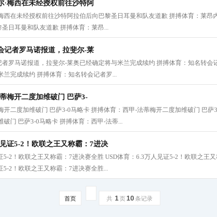
尔·梅西在未经授权前往沙特阿
梅西在未经授权前往沙特阿拉伯后向巴黎圣日耳曼和队友道歉 拼搏体育：莱昂
圣日耳曼和队友道歉 拼搏体育：莱昂...
会记者罗马诺报道，拉斐尔-莱
记者罗马诺报道，拉斐尔-莱奥已经确定将与米兰完成续约 拼搏体育：知名转会
米兰完成续约 拼搏体育：知名转会记者罗...
蒂梅开二度加维破门 巴萨3-
开二度加维破门 巴萨3-0马略卡 拼搏体育：西甲-法蒂梅开二度加维破门 巴萨3
破门 巴萨3-0马略卡 拼搏体育：西甲-法蒂...
人见证5-2！欧联之王又称霸：7进决
见证5-2！欧联之王又称霸：7进决赛全胜 USD体育：6.3万人见证5-2！欧联之
证5-2！欧联之王又称霸：7进决赛全胜...
1
10
首页
共
页
条记录