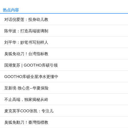
热点内容
对话倪爱莲：投身幼儿教
陈华波：打造高端玻璃制
刘平华：妙笔书写别样人
臭狐免动刀！台湾指标教
国潮复苏 | GOOTHO库硕引领
GOOTHO库硕全屋净水更懂中
至新境·致心意--华夏保险
不止高端，独家揭秘从岭
麦克英孚COO张凯：专注儿
臭狐免動刀！臺灣指標教