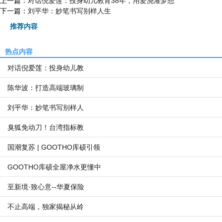
上一篇：
对话倪爱莲：投身幼儿教育38年，用爱浇灌梦想
下一篇：
刘平华：妙笔书写别样人生
推荐内容
热点内容
对话倪爱莲：投身幼儿教
陈华波：打造高端玻璃制
刘平华：妙笔书写别样人
臭狐免动刀！台湾指标教
国潮复苏 | GOOTHO库硕引领
GOOTHO库硕全屋净水更懂中
至新境·致心意--华夏保险
不止高端，独家揭秘从岭