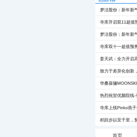
梦洁股份：新年新
寺库开启双11超值
梦洁股份：新年新
寺库双十一超值预
姜天武：全力开启
致力于差异化创新
华桑葆骊MOONSK
热烈祝贺优颜院线-
寺库上线Pinko燕
积跬步以至千里，
首页