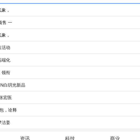
气象，
预售 一
气象，
售活动
高端化
，领衔
IN白玥光新品
张宏医
子包，诠释
梦洁姜
资讯
科技
商业