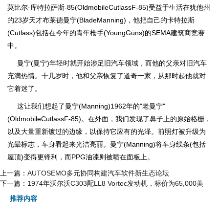
莫比尔·库特拉萨斯-85(OldmobileCutlassF-85)受益于生活在犹他州
的23岁天才布莱德曼宁(BladeManning)，他把自己的卡特拉斯
(Cutlass)包括在今年的青年枪手(YoungGuns)的SEMA建筑商竞赛
中。
曼宁(曼宁)年轻时就开始涉足旧汽车领域，而他的父亲对旧汽车
充满热情。十几岁时，他和父亲恢复了道奇一家，从那时起他就对
它着迷了。
这让我们想起了曼宁(Manning)1962年的"老曼宁"
(OldmobileCutlassF-85)。在外面，我们发现了鼻子上的原始格栅，
以及大量重新镀过的边缘，以保持它应有的光泽。前照灯被升级为
光晕标志，车身看起来光洁亮丽。曼宁(Manning)将车身线条(包括
屋顶)变得更锋利，而PPG油漆则被喷在面板上。
上一篇：
AUTOSEMO多元协同构建汽车软件新生态论坛
下一篇：
1974年沃尔沃C303配LL8 Vortec发动机，标价为65,000美
推荐内容